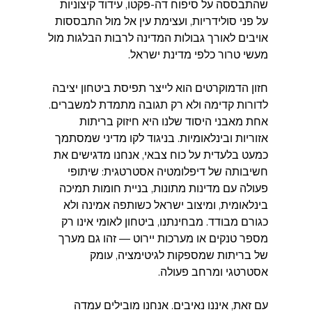
שהתבססה על סיפוח דה-פקטו, עידוד קיצוניות 
על פני סולידריות, ועצימת עין אל מול התבססות 
אויבים לאורך גבולות המדינה לרבות הבלגות מול 
מעשי טרור כלפי מדינת ישראל.
חזון הדמוקרטים הוא לייצר תפיסת ביטחון יציבה 
לדורות קדימה ולא רק תגובה מתמדת למשברים. 
אחת מאבני היסוד שלנו היא חיזוק בריתות 
אזוריות ובינלאומיות. בניגוד לקו מדיני שמסתמך 
כמעט בלעדית על כוח צבאי, אנחנו מדגישים את 
חשיבותה של דיפלומטיה אסטרטגית: שיתופי 
פעולה עם מדינות מתונות, בניית חומות תמיכה 
בינלאומית, ומיצוב ישראל כשותפה אמינה ולא 
כגורם מבודד. מבחינתנו, ביטחון לאומי אינו רק 
מספר טנקים או מערכות יירוט — זהו גם מערך 
של בריתות שמספקות לגיטימציה, עומק 
אסטרטגי ומרחב פעולה.
עם זאת, איננו נאיבים. אנחנו מובילים עמדה 