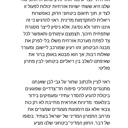
שלנו היא ששתי ישויות אזרחיות יכולות לפעול זו 
לצד זו, תוך תיאום ביטחוני הדוק, כאפשרות 
ריאלית להתקדמות מדינית. ראוי להדגיש כי זה 
איננו ויתור ולא נסיגה, אלא ניסיון לייצר מסגרת 
שתפחית חיכוך, תצמצם עימותים ותאפשר לכל 
צד לפתח מערכת אזרחית משלו בלי לפרק את 
מבנה הביטחון. זהו רעיון שמורכב ליישום, ומעורר 
שאלות רבות, אך הוא מבטא באופן ברור את 
שאיפתנו לשלב בין ריאליזם ביטחוני לבין פתרון 
פוליטי.
ראוי לציין ולכתוב שחור על גבי לבן שאנחנו 
מתנגדים לתהליכי סיפוח חד־צדדיים שפוגעים 
ביכולת להגיע להסדר עתידי ומעמיקים בידוד 
בינלאומי. מדיניות אחראית מחייבת לא רק כוח 
צבאי אלא גם הימנעות מצעדים שמצרים את 
מרחב התמרון המדיני של ישראל בעתיד. בסופו 
של דבר, החזון המדיני־ביטחוני שלנו מציע 