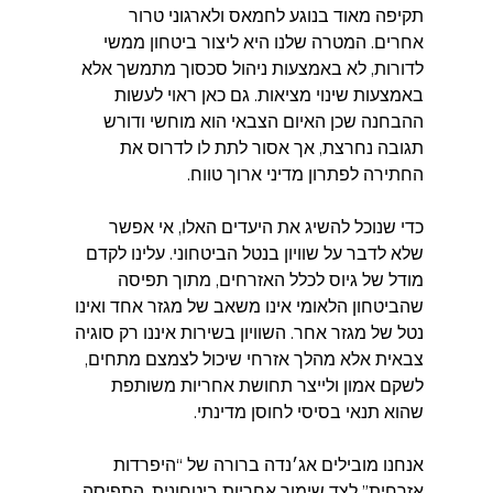
תקיפה מאוד בנוגע לחמאס ולארגוני טרור 
אחרים. המטרה שלנו היא ליצור ביטחון ממשי 
לדורות, לא באמצעות ניהול סכסוך מתמשך אלא 
באמצעות שינוי מציאות. גם כאן ראוי לעשות 
ההבחנה שכן האיום הצבאי הוא מוחשי ודורש 
תגובה נחרצת, אך אסור לתת לו לדרוס את 
החתירה לפתרון מדיני ארוך טווח.
כדי שנוכל להשיג את היעדים האלו, אי אפשר 
שלא לדבר על שוויון בנטל הביטחוני. עלינו לקדם 
מודל של גיוס לכלל האזרחים, מתוך תפיסה 
שהביטחון הלאומי אינו משאב של מגזר אחד ואינו 
נטל של מגזר אחר. השוויון בשירות איננו רק סוגיה 
צבאית אלא מהלך אזרחי שיכול לצמצם מתחים, 
לשקם אמון ולייצר תחושת אחריות משותפת 
שהוא תנאי בסיסי לחוסן מדינתי.
אנחנו מובילים אג׳נדה ברורה של “היפרדות 
אזרחית” לצד שימור אחריות ביטחונית. התפיסה 