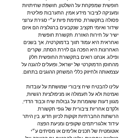
חופשית שמפקחת על השלטון, חושפת שחיתויות 
ומעניקה לציבור מידע אמין. התערבות פוליטית 
פסולה בתקשורת, סתימת פיות ע״י סגירת ערוצי 
שידור ואיומי תקציב שנקבעים ברגולציה הם איום 
ישיר על חירות האזרח. תקשורת חופשית 
ואחראית היא עמוד תווך בדמוקרטיה, אך בשנים 
האחרונות היא הפכה גם לזירת הסתה, שקרים 
ופילוג. אנחנו רואים בתקשורת החופשית חלק 
מהחוסן הדמוקרטי של ישראל, ופועלים להגנה על 
עצמאותה ולחיזוק כללי המשחק ההוגנים בתחום.
עלינו להבטיח שיח ציבורי שמושתת על עובדות 
ואמינות ולא על תעמולה או מניפולציות רגשיות, 
מגוון דעות ששומרות על גבולות שיח וכבוד הדדי, 
ולקדם אחריות ציבורית של גופי תקשורת. 
הרשתות החברתיות זקוקות לכיוון חדש, בין היתר 
עידוד אלגוריתמים שקופים ומניעת הפצה 
אוטומטית של תכנים אלימים או מסיתים ע״י 